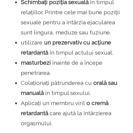
Schimbați poziția sexuală
în timpul
relațiilor. Printre cele mai bune poziții
sexuale pentru a întârzia ejacularea
sunt lingura, meduze sau fuziune.
utilizare
un prezervativ cu acțiune
retardantă
în timpul actului sexual.
masturbezi
înainte de a începe
penetrarea.
Colaționați pătrunderea cu
orală sau
manuală
în timpul sexului.
Aplicați un membru viril
o cremă
retardantă
care ajută la întârzierea
orgasmului.