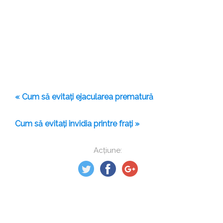
« Cum să evitați ejacularea prematură
Cum să evitați invidia printre frați »
Acțiune: