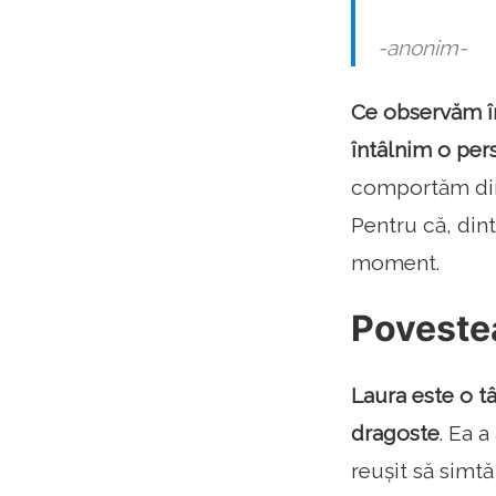
-anonim-
Ce observăm în
întâlnim o per
comportăm din 
Pentru că, dint
moment.
Povestea
Laura este o tâ
dragoste
. Ea 
reușit să simt