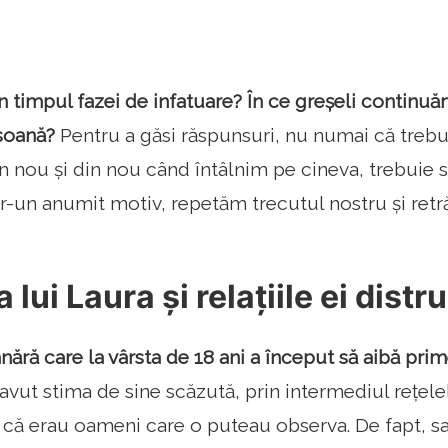
 timpul fazei de infatuare? În ce greșeli continu
soană?
Pentru a găsi răspunsuri, nu numai că tre
nou și din nou când întâlnim pe cineva, trebuie să
r-un anumit motiv, repetăm ​​trecutul nostru și retr
 lui Laura și relațiile ei dist
nără care la vârsta de 18 ani a început să aibă prime
a avut stima de sine scăzută, prin intermediul rețele
ă că erau oameni care o puteau observa. De fapt, s