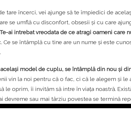
de tare încerci, vei ajunge să te împiedici de acelaș
 care se umflă cu disconfort, obsesii și cu care ajung
Te-ai intrebat vreodata de ce atragi oameni care nu 
. Ce se întâmplă cu tine are un nume și este cunos
.
​același model de cuplu, se întâmplă din nou și di
nii vin la noi pentru că o fac, ci că le alegem și l
să le oprim, îi invităm să intre în viața noastră. Exis
ai devreme sau mai târziu povestea se termină repe