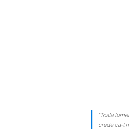
"Toata lumea
crede că-l m