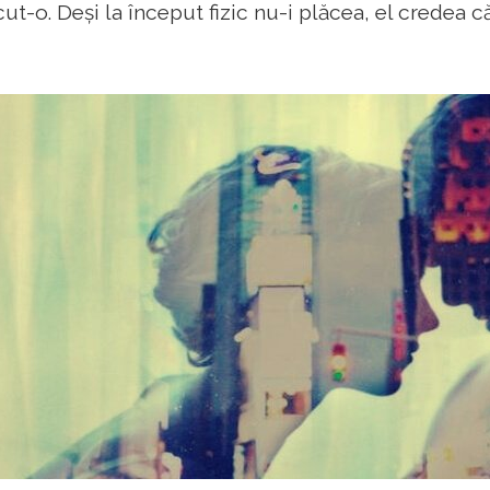
cut-o. Deși la început fizic nu-i plăcea, el credea c