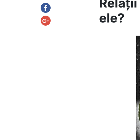
Relați
ele?