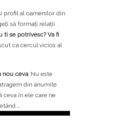
i profil al oamenilor din
eți să formați relații
ti se potrivesc? Va fi
cut ca cercul vicios al
n nou ceva
. Nu este
e atragem din anumite
tă ceva în ele care ne
tând ...