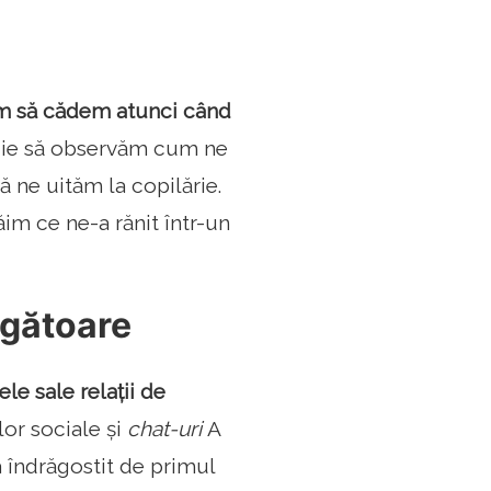
ăm să cădem atunci când
buie să observăm cum ne
 ne uităm la copilărie.
ăim ce ne-a rănit într-un
rugătoare
le sale relații de
lor sociale și
chat-uri
A
a îndrăgostit de primul