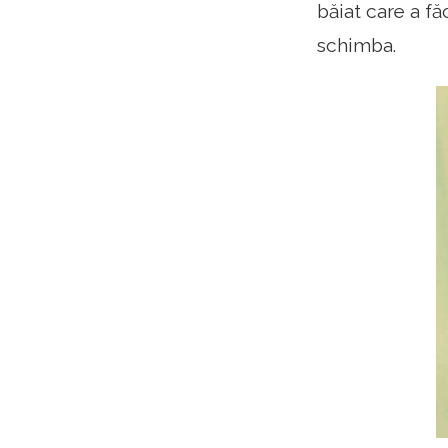
băiat care a fă
schimba.