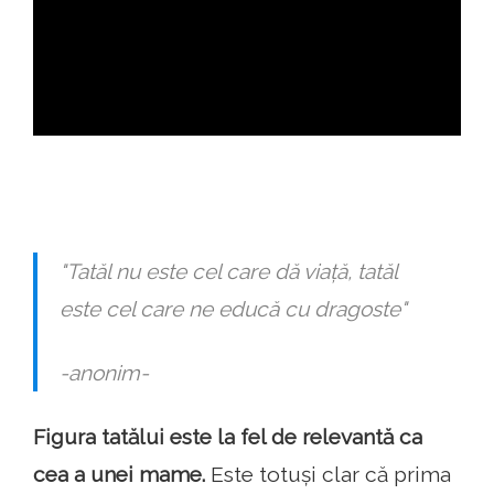
ad
"Tatăl nu este cel care dă viață, tatăl
este cel care ne educă cu dragoste"
-anonim-
Figura tatălui este la fel de relevantă ca
cea a unei mame.
Este totuși clar că prima