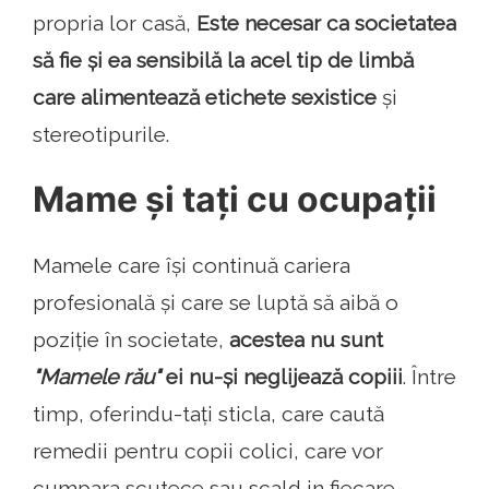
propria lor casă,
Este necesar ca societatea
să fie și ea sensibilă la acel tip de limbă
care alimentează etichete sexistice
și
stereotipurile.
Mame și tați cu ocupații
Mamele care își continuă cariera
profesională și care se luptă să aibă o
poziție în societate,
acestea nu sunt
"Mamele rău"
ei nu-și neglijează copiii
. Între
timp, oferindu-tați sticla, care caută
remedii pentru copii colici, care vor
cumpara scutece sau scald in fiecare