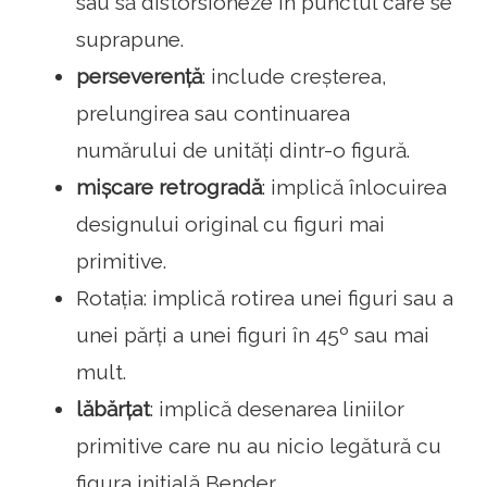
sau să distorsioneze în punctul care se
suprapune.
perseverență
: include creșterea,
prelungirea sau continuarea
numărului de unități dintr-o figură.
mișcare retrogradă
: implică înlocuirea
designului original cu figuri mai
primitive.
Rotația: implică rotirea unei figuri sau a
unei părți a unei figuri în 45º sau mai
mult.
lăbărțat
: implică desenarea liniilor
primitive care nu au nicio legătură cu
figura inițială Bender.