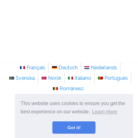
Français
Deutsch
Nederlands
Svenska
Norsk
Italiano
Português
Românesc
©
2026
ro.sainte-anastasie.org
This website uses cookies to ensure you get the
Psihologie, filozofie și gândire despre viață.
best experience on our website.
Learn more
Got it!