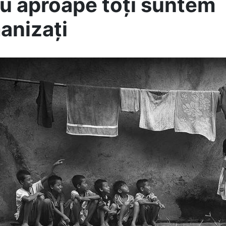
au aproape toți suntem
anizați