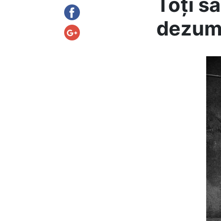
Toți s
dezum