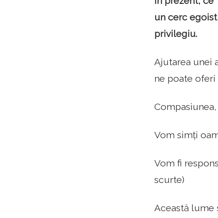
În prezent, ce 
un cerc egoist
privilegiu.
Ajutarea unei 
ne poate oferi
Compasiunea, ca
Vom simți oamen
Vom fi respons
scurte)
Această lume ș