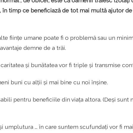
“normal”, de obicei, este că oamenii trăiesc izolați d
, în timp ce beneficiază de tot mai multă ajutor de
alte ființe umane poate fi o problemă sau un minim
 avantaje demne de a trăi.
ritatea și bunătatea vor fi triple și transmise con
i buni cu alții și mai bine cu noi înșine.
abili pentru beneficiile din viața altora. (Deși su
i umplutura ... în care suntem scufundați vor fi mai