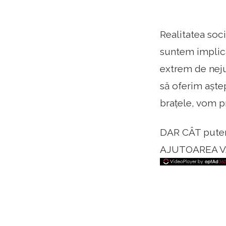
Realitatea soci
suntem implicaț
extrem de neju
să oferim aștep
brațele, vom pr
DAR CÂT put
AJUTOAREA V