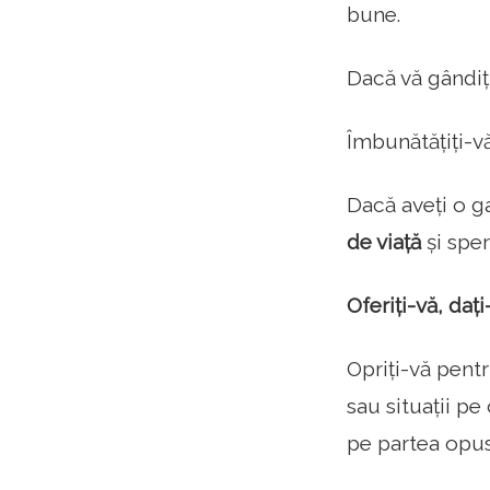
bune.
Dacă vă gândiți
Îmbunătățiți-vă
Dacă aveți o g
de viață
și sper
Oferiți-vă, daț
Opriți-vă pentr
sau situații pe
pe partea opus