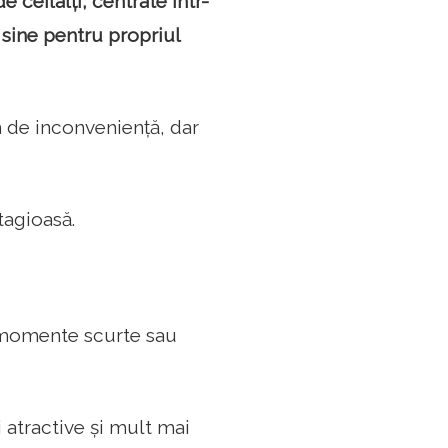
e ceilalți, centrate într-
 sine pentru propriul
 de inconveniență, dar
tagioasă.
nt momente scurte sau
 atractive și mult mai