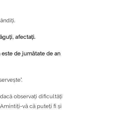
ândiți.
ăguți, afectați.
ta este de jumătate de an
servește”.
dacă observați dificultăți
Amintiți-vă că puteți fi și