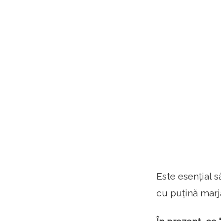
Este esențial s
cu puțină marjă