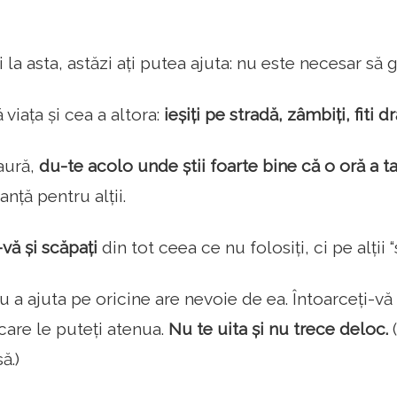
 la asta, astăzi ați putea ajuta: nu este necesar să g
 viața și cea a altora:
ieșiți pe stradă, zâmbiți, fiti dr
aură,
du-te acolo unde știi foarte bine că o oră a 
anță pentru alții.
i-vă și scăpați
din tot ceea ce nu folosiți, ci pe alții “
u a ajuta pe oricine are nevoie de ea. Întoarceți-vă 
 care le puteți atenua.
Nu te uita și nu trece deloc.
(
ă.)