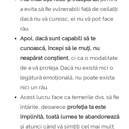
a evita să fie vulnerabili față de ceilalți:
dacă nu vă cunosc, ei nu vă pot face
rău.
Apoi, dacă sunt capabili să te
cunoască, începi să le muți, nu
neapărat conștient
, ci ca o modalitate
de a vă proteja. Dacă nu există nici o
legătură emoțională, nu poate exista
nici un rău.
Acest lucru face ca temerile dvs. să fie
întărite, deoarece
profeția ta este
împlinită, toată lumea te abandonează
și atunci când vă simțiți cel mai mult: