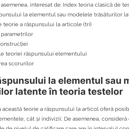
e asemenea, interesat de: Index teoria clasică de te
punsului la elementul sau modelele trăsăturilor lat
teorie a răspunsului la articole (tri)
 parametrilor
onstrucției
ale teoriei răspunsului elementului
rea scorurilor
ăspunsului la elementul sau 
lor latente în teoria testelor
această teorie a răspunsului la articol oferă posib
lementele, cât și indivizii; De asemenea, consideră
 de nivelul de calificare care are în intervalul con