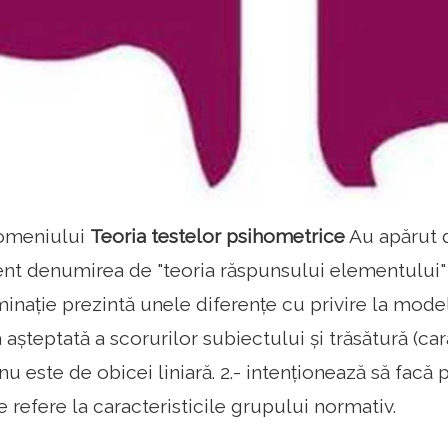
omeniului
Teoria testelor psihometrice
Au apărut d
ent denumirea de "teoria răspunsului elementului" (
ație prezintă unele diferențe cu privire la modelul 
 așteptată a scorurilor subiectului și trăsătură (ca
 nu este de obicei liniară. 2.- intenționează să facă 
se refere la caracteristicile grupului normativ.