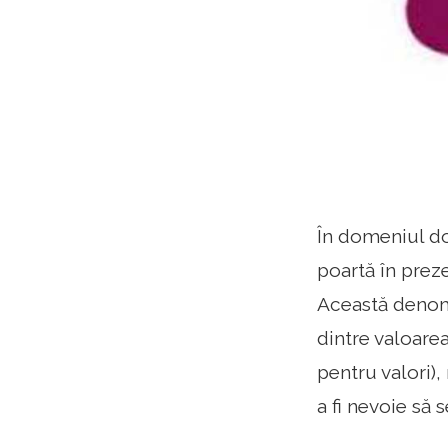
În domeniul d
poartă în prez
Această denomin
dintre valoarea
pentru valori),
a fi nevoie să 