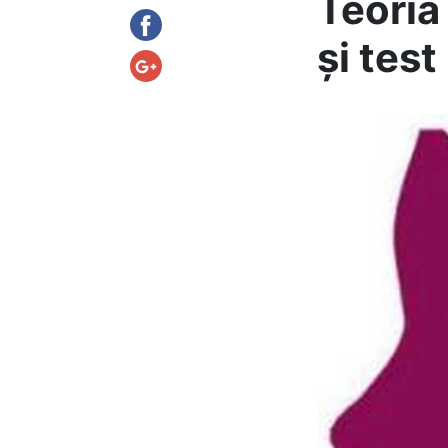
Teoria
și test