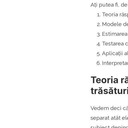
Ați putea fi, d
Teoria răs
Modele de 
Estimarea
Testarea c
Aplicații 
Interpreta
Teoria r
trăsături
Vedem deci că 
separat atât e
subiect depinde