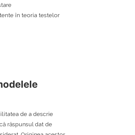
stare
ente în teoria testelor
modelele
ilitatea de a descrie
 că răspunsul dat de
siderat. Originea acestor