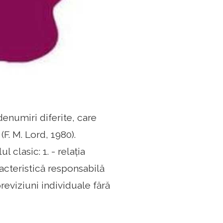
enumiri diferite, care
F. M. Lord, 1980).
clasic: 1. - relația
racteristică responsabilă
previziuni individuale fără