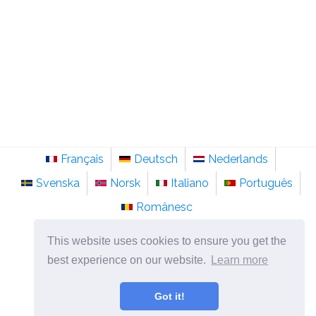
Français
Deutsch
Nederlands
Svenska
Norsk
Italiano
Português
Românesc
©
2026
ro.sainte-anastasie.org
This website uses cookies to ensure you get the
Psihologie, filozofie și gândire despre viață.
best experience on our website.
Learn more
Got it!