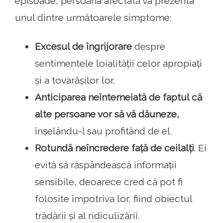
episoade, persoana afectată va prezenta
unul dintre următoarele simptome:
Excesul de îngrijorare
despre
sentimentele loialității celor apropiați
și a tovarășilor lor.
Anticiparea neîntemeiată de faptul că
alte persoane vor să vă dăuneze,
înșelându-l sau profitând de el.
Rotundă neîncredere față de ceilalți
. Ei
evită să răspândească informații
sensibile, deoarece cred că pot fi
folosite împotriva lor, fiind obiectul
trădării și al ridiculizării.