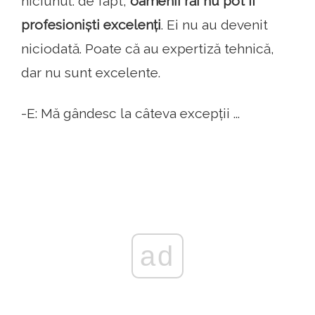
niciunul. de fapt,
oamenii răi nu pot fi
profesioniști excelenți
. Ei nu au devenit
niciodată. Poate că au expertiză tehnică,
dar nu sunt excelente.
-E: Mă gândesc la câteva excepții ...
ad