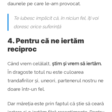
daunele pe care le-am provocat.
Te iubesc implicit că, în niciun fel, îți voi
doresc orice suferință
4. Pentru că ne iertăm
reciproc
Când vrem celălalt,
știm și vrem să iertăm.
În dragoste totul nu este culoarea
trandafirilor și, uneori, partenerul nostru ne
doare într-un fel.
Dar măreția este prin faptul că știe să ceară
iertare și o iertăm fără resentimente. Pentru