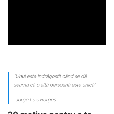
ad
"Unul este îndrăgostit când se dă
seama că o altă persoană este unică"
-Jorge Luis Borges-