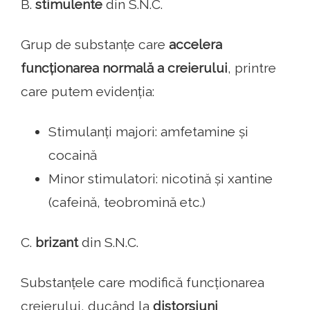
B.
stimulente
din S.N.C.
Grup de substanțe care
accelera
funcționarea normală a creierului
, printre
care putem evidenția:
Stimulanți majori: amfetamine și
cocaină
Minor stimulatori: nicotină și xantine
(cafeină, teobromină etc.)
C.
brizant
din S.N.C.
Substanțele care modifică funcționarea
creierului, ducând la
distorsiuni