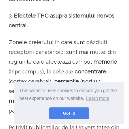
3. Efectele THC asupra sistemului nervos
central.
Zonele creierului în care sunt găzduiți
receptorii canabinoizi sunt mai multe: din
regiunile care afectează câmpul
memorie
(hipocampus), la cele ale
concentrare
(cortex cerebral),
percepție
(porțiuni
senzoriale ale cortexului cerebral) și
This website uses cookies to ensure you get the
best experience on our website.
Learn more
mișcare
(cerebel, substanță neagră și balon
palid).
Got it!
Potrivit publicațiilor de la Universitatea din