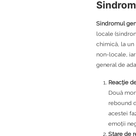
Sindrom
Sindromul gen
locale (sindro
chimică, la un
non-locale, ia
general de ada
Reacție d
Două momen
rebound d
acestei fa
emoții neg
Stare de r