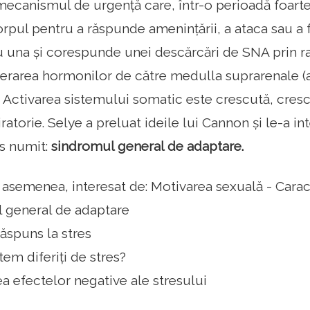
: mecanismul de urgență care, într-o perioadă foart
rpul pentru a răspunde amenințării, a ataca sau a 
una și corespunde unei descărcări de SNA prin r
iberarea hormonilor de către medulla suprarenale (a
. Activarea sistemului somatic este crescută, cres
ratorie. Selye a preluat ideile lui Cannon și le-a i
es numit:
sindromul general de adaptare.
e asemenea, interesat de: Motivarea sexuală - Caract
 general de adaptare
ăspuns la stres
em diferiți de stres?
a efectelor negative ale stresului