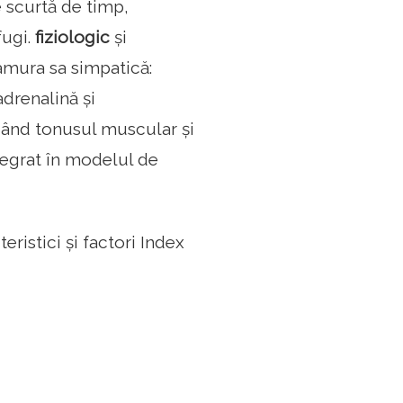
e scurtă de timp,
fugi.
fiziologic
și
amura sa simpatică:
drenalină și
când tonusul muscular și
ntegrat în modelul de
eristici și factori Index