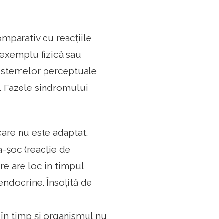
mparativ cu reacțiile
 exemplu fizică sau
sistemelor perceptuale
. Fazele sindromului
care nu este adaptat.
a-șoc (reacție de
e are loc în timpul
endocrine. Însoțită de
 în timp și organismul nu