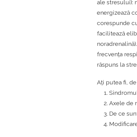
ale stresului)
energizează co
corespunde cu 
facilitează el
noradrenalină)
frecvența respi
răspuns la str
Ați putea fi, d
Sindromul
Axele de r
De ce sunt
Modificare