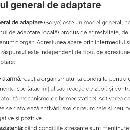
ul general de adaptare
eral de adaptare
(Selye) este un model general, co
mul de adaptare locală) produs de agresivitate, de
 anumit organ. Agresiunea apare prin intermediul 
r răspunsul este independent de tipul de agresiune
ptare:
e alarmă
: reacția organismului la condițiile pentru 
te: șoc (atac inițial sau reacție de zbor) și contr
atorită mecanismelor, homeostatice). Activarea car
ze se datorează activării axelor neuronale și neuro
ative și pozitive.
ezistență
: când condițiile stresante sunt menținute