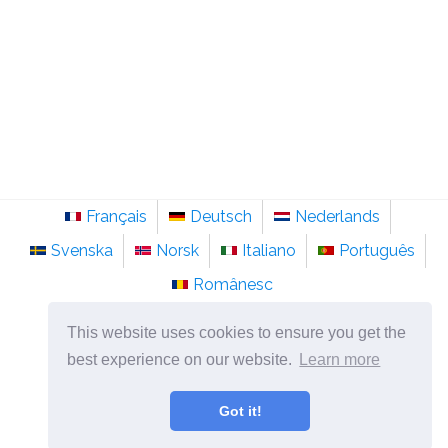
Français
Deutsch
Nederlands
Svenska
Norsk
Italiano
Português
Românesc
©
2026
ro.sainte-anastasie.org
This website uses cookies to ensure you get the
Psihologie, filozofie și gândire despre viață.
best experience on our website.
Learn more
Got it!