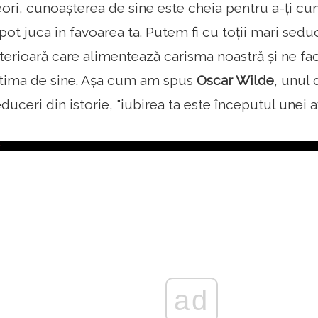
ori, cunoașterea de sine este cheia pentru a-ți cu
ot juca în favoarea ta. Putem fi cu toții mari sedu
terioară care alimentează carisma noastră și ne fa
stima de sine. Așa cum am spus
Oscar Wilde
, unul 
duceri din istorie, "iubirea ta este începutul unei 
ad