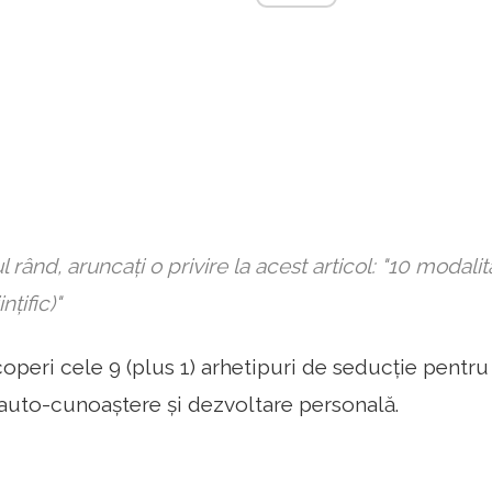
l rând, aruncați o privire la acest articol: "10 modalit
nțific)"
peri cele 9 (plus 1) arhetipuri de seducție pentru
 auto-cunoaștere și dezvoltare personală.