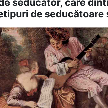
 de seducător, care din
etipuri de seducătoare 