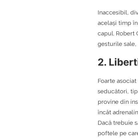
Inaccesibil, di
același timp în
capul. Robert
gesturile sale,
2. Liber
Foarte asociat 
seducători, tip
provine din ins
încât adrenalin
Dacă trebuie să
poftele pe car