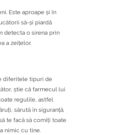
ni. Este aproape și în
cătorii să-și piardă
m detecta o sirena prin
a a zeițelor.
 diferitele tipuri de
zător, știe că farmecul lui
toate regulile, astfel
ruți, sărută în siguranță.
 să te facă să comiți toate
a nimic cu tine.