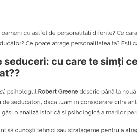
oameni cu astfel de personalități diferite? Ce carac
ducător? Ce poate atrage personalitatea ta? Ești car
e seduceri: cu care te simți c
cat??
ei
, psihologul
Robert Greene
descrie până la nouă 
i de seducători, dacă luăm în considerare cifra ant
i găsi o analiză istorică și psihologică a marilor per
ent să cunoști tehnici sau stratageme pentru a atrag