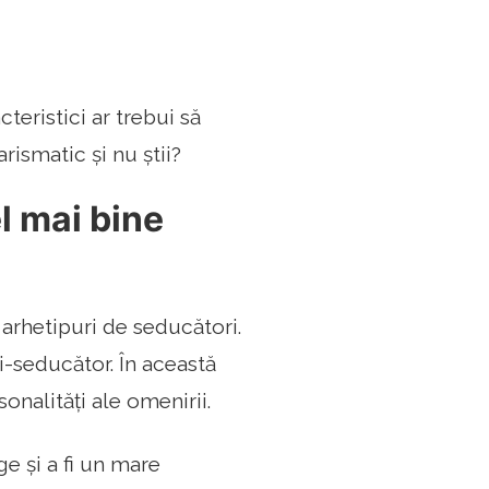
teristici ar trebui să
ismatic și nu știi?
el mai bine
arhetipuri de seducători.
i-seducător. În această
sonalități ale omenirii.
e și a fi un mare