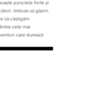
noaște punctele forte și
cători, trebuie să găsim
ce să câștigăm
dintre cele mai
aventuri care durează