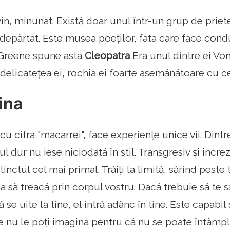
vin, minunat. Există doar unul într-un grup de priete
depărtat. Este musea poeților, fata care face condu
 Greene spune asta
Cleopatra
Era unul dintre ei Vo
 delicatețea ei, rochia ei foarte asemănătoare cu ce
tina
cu cifra "macarrei", face experiențe unice vii. Dintre
ul dur nu iese niciodată în stil. Transgresiv și încre
tinctul cel mai primal. Trăiți la limită, sărind peste 
a să treacă prin corpul vostru. Dacă trebuie să te să
 se uite la tine, el intră adânc în tine. Este capabil
e nu le poți imagina pentru că nu se poate întâmpl