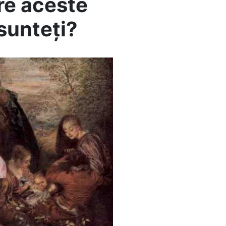
tre aceste
sunteți?