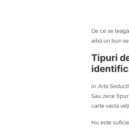
De ce se leagă 
aibă un bun se
Tipuri d
identifi
în
Arta Seducti
Sau zece tipur
carte vastă veț
Nu este sufici