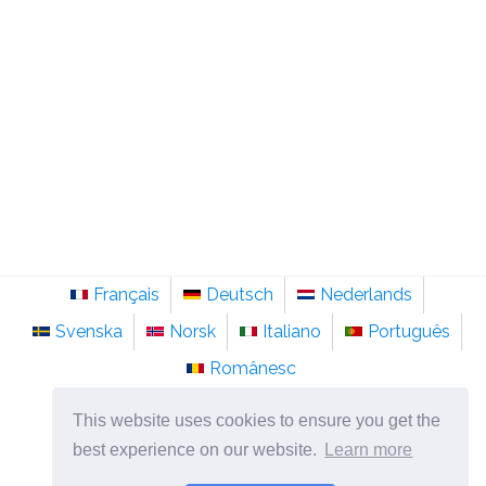
Français
Deutsch
Nederlands
Svenska
Norsk
Italiano
Português
Românesc
©
2026
ro.sainte-anastasie.org
This website uses cookies to ensure you get the
Psihologie, filozofie și gândire despre viață.
best experience on our website.
Learn more