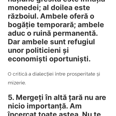
monedei; al doilea este
războiul. Ambele oferă o
bogăție temporară; ambele
aduc o ruină permanentă.
Dar ambele sunt refugiul
unor politicieni și
economiști oportuniști.
O critică a dialecției între prosperitate și
mizerie.
5. Mergeți în altă țară nu are
nicio importanță. Am
încercat toate astea. Nu te