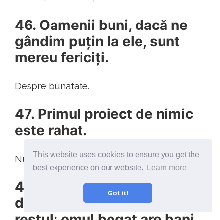
46. ​​Oamenii buni, dacă ne
gândim puțin la ele, sunt
mereu fericiți.
Despre bunătate.
47. Primul proiect de nimic
este rahat.
This website uses cookies to ensure you get the
Nu te descuraja.
best experience on our website.
Learn more
48. Există ceva care
Got it!
diferențiază bogatul de
restul: omul bogat are bani.