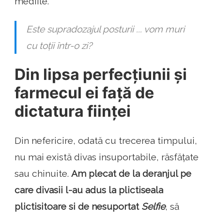
mediile.
Este supradozajul posturii ... vom muri
cu toții într-o zi?
Din lipsa perfecțiunii și
farmecul ei față de
dictatura ființei
Din nefericire, odată cu trecerea timpului,
nu mai există divas insuportabile, răsfățate
sau chinuite.
Am plecat de la deranjul pe
care divasii l-au adus la plictiseala
plictisitoare si de nesuportat
Selfie
, să